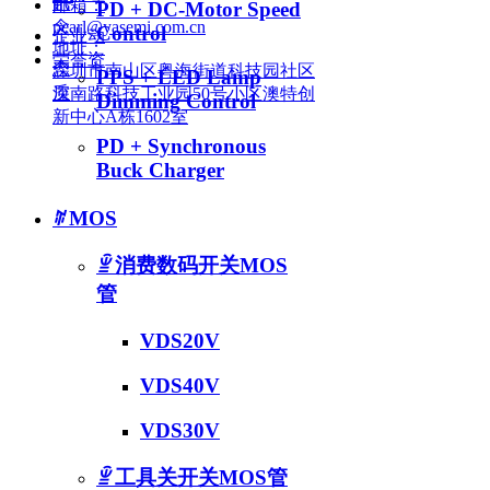
讯
邮箱：
PD + DC-Motor Speed
念
pearl@yasemi.com.cn
Control
企业动
地址：
荣誉资
态
深圳市南山区粤海街道科技园社区
PPS + LED Lamp
质
深南路科技工业园50号小区澳特创
Dimming Control
新中心A栋1602室
PD + Synchronous
Buck Charger
ꄶ
MOS
ꁇ
消费数码开关MOS
管
VDS20V
VDS40V
VDS30V
ꁇ
工具关开关MOS管