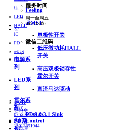
服务时间
理
Feeling
LED
周一至周五
ꁇ
MST
9:00-18:00
HALL
낃
IC
单极性开关
微信二维码
PD
低压微功耗HALL
方案展示
联系我们
MOS
开关
电源系
녕
列
高压双极锁存性
霍尔开关
LED系
列
直流马达驱动
霍尔系
关于雅欣
ꄶ
PD
列
电话：
公司简
新闻资讯
PD 3.0/3.1 Sink
0755-82798085
介
Control
手机：
PD系
公司资
15013891944
列
公司理