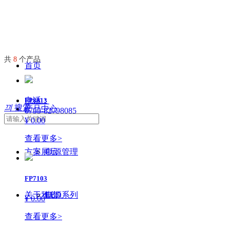
共
8
个产品
首页
电话：
FP8013
끠
搜索
产品中心
0755-82798085
¥ 0.00
查看更多>
方案展示
电源管理
FP7103
关于雅欣
LED
电源系列
¥ 0.00
查看更多>