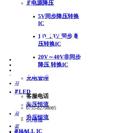
ꁇ
电源降压
5V同步降压转换
IC
PRODUCT 产品中
18V 23V 同步降
压转换IC
专注如一，精益求精
20V～40V非同步
降压 转换IC
充电管理
끅
ꄶ
LED
客服电话
品牌代理授权
降压恒流
0755-82798085
뀩
升压恒流
QQ客服
产品中心
뀥
ꄶ
HALL IC
电源管