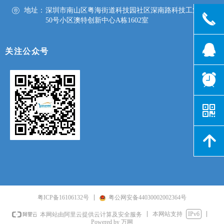
地址：
深圳市南山区粤海街道科技园社区深南路科技工业园
끅
50号小区澳特创新中心A栋1602室
뀩
关注公众号
뀥
낃
녕
粤ICP备16106132号
粤公网安备44030002002364号
本网站支持
IPv6
本网站由阿里云提供云计算及安全服务
Powered by 万网