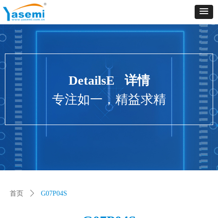
Control Render
Error!ControlType:productSlideBind,StyleName:Style1,ColorName:Item0,Message:
ControlType:productSlideBind Error:未将对象引用设置到对象的实例。
DetailsE 详情
专注如一，精益求精
首页
ꄲ
G07P04S