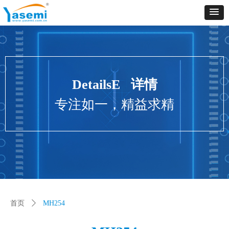
Control Render
Error!ControlType:productSlideBind,StyleName:Style1,ColorName:Item0,Message:
ControlType:productSlideBind Error:未将对象引用设置到对象的实例。
DetailsE 详情
专注如一，精益求精
首页
ꄲ
MH254