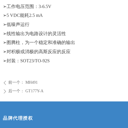
➢
工作电压范围：
3-6.5V
➢
5 VDC能耗2.5 mA
➢低噪声运行
➢线性输出为电路设计的灵活性
➢图腾柱，为一个稳定和准确的输出
➢对积极或消极的高斯反应的反应
➢
封装：
SOT23/TO-92S
前一个：
MH491
ꄴ
后一个：
GT177Y-A
ꄲ
品牌代理授权