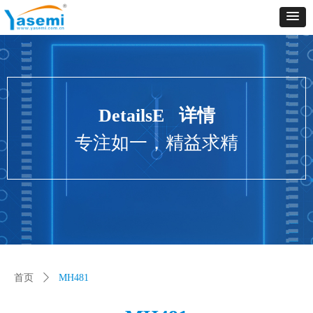
Control Render
Error!ControlType:productSlideBind,StyleName:Style1,ColorName:Item0,Message:
ControlType:productSlideBind Error:未将对象引用设置到对象的实例。
DetailsE 详情
专注如一，精益求精
首页
ꄲ
MH481